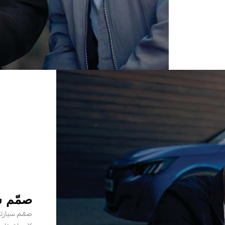
صمّم س
صمّم سيارتك