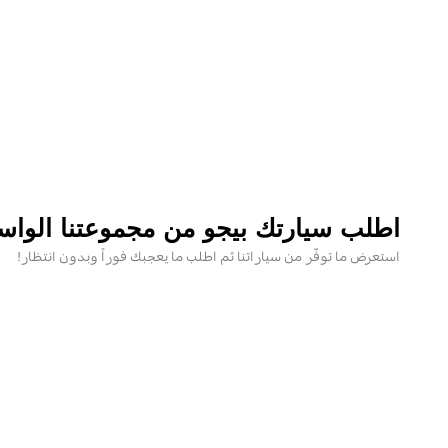
اطلب سيارتك بيجو من مجموعتنا الواس
استعرض ما توفّر من سياراتنا ثم اطلب ما يعجبك فوراً وبدون انتظار!