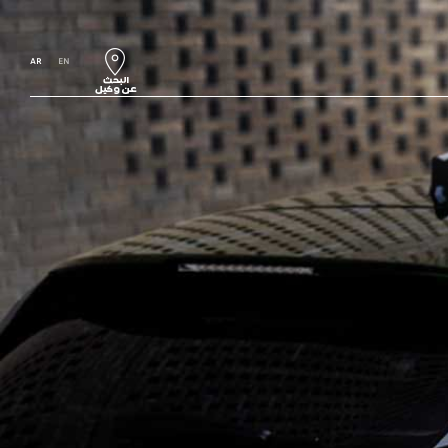
AR
EN