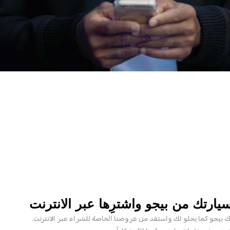
يارتك من بيجو واشترِها عبر الانترنت
 بيجو كما يحلو لك واستفد من عروضنا الخاصة للشراء عبر الانترنت.