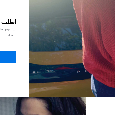
اطلب ع
استعرض ما ت
انتظار!