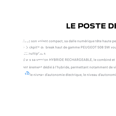
O
F
F
R
E
S
D
U
M
O
M
E
N
T
LE POSTE D
P
O
S
T
E
D
E
C
O
N
D
U
I
T
E
Avec son volant compact, sa dalle numérique tête haute per
i-Cockpit® du break haut de gamme PEUGEOT 508 SW vous
démultipliées.
Dans sa version HYBRIDE RECHARGEABLE, le combiné et l'
entièrement dédié à l'hybride, permettant notamment de vis
fort. Le mode Confort est possible uniquement avec l'amortissement pilot
.
le niveau d'autonomie électrique, le niveau d'autonom
 ECO, SPORT, CHARGE