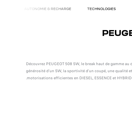
CTÉS
AUTONOMIE & RECHARGE
TECHNOLOGIES
AR
EN
PEUGE
Découvrez PEUGEOT 508 SW, le break haut de gamme au desig
générosité d’un SW, la sportivité d’un coupé, une qualité 
motorisations efficientes en DIESEL, ESSENCE et HYBR