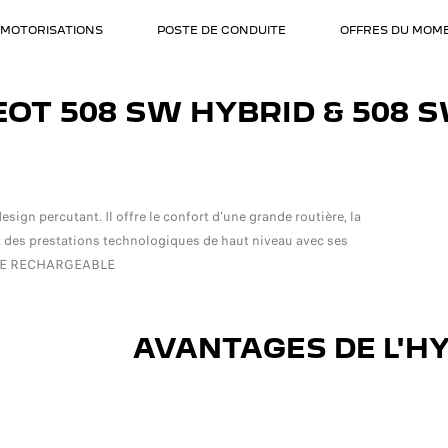
MOTORISATIONS
POSTE DE CONDUITE
OFFRES DU MOM
عالم بيجو
OT 508 SW HYBRID & 508 S
n percutant. Il offre le confort d’une grande routière, la
et des prestations technologiques de haut niveau avec ses
IDE RECHARGEABLE.
AVANTAGES DE L'H