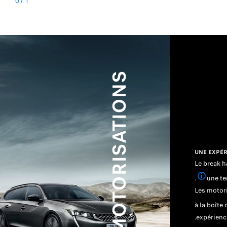
0
/
1
MOTORISATIONS
UNE EXPÉR
Le break 
.
une te
 ou sport. De série, en option ou indisponible selon les versions.
Les motori
à la boîte
expérience