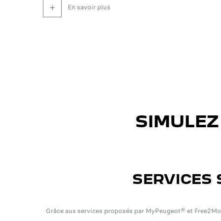
en savoir plus
SIMULEZ
SERVICES 
Grâce aux services proposés par MyPeugeot® et Free2Move