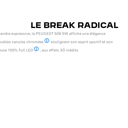
LE BREAK RADICAL
calandre expressive, la PEUGEOT 508 SW affiche une élégance
s doubles canules chromées
soulignent son esprit sportif et son
elon version et motorisation
neuse 100% Full LED
, aux effets 3D inédits.
Selon version