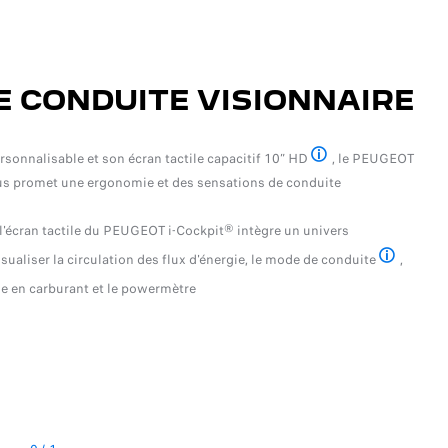
E CONDUITE VISIONNAIRE
sonnalisable et son écran tactile capacitif 10” HD
, le PEUGEOT
De série ou indisponible selon les versions
 promet une ergonomie et des sensations de conduite
écran tactile du PEUGEOT i-Cockpit® intègre un univers
ualiser la circulation des flux d'énergie, le mode de conduite
,
é (AMVAR). De série, en option ou indisponible selon les versions
ie en carburant et le powermètre