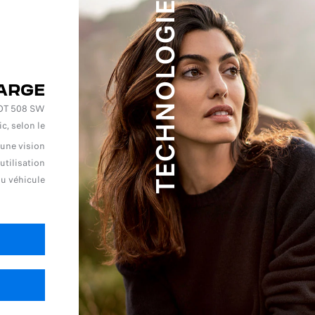
TECHNOLOGIES
ARGE
GEOT 508 SW
c, selon le
 une vision
utilisation
du véhicule.