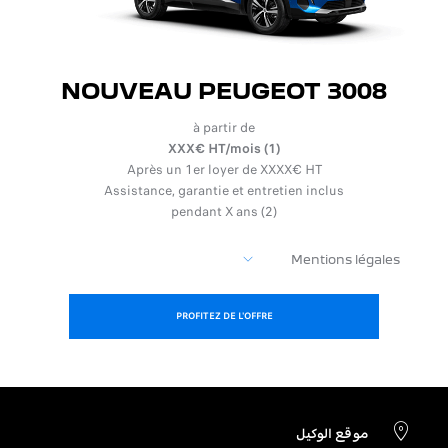
NOUVEAU PEUGEOT 3008
à partir de
XXX€ HT/mois (1)
Après un 1er loyer de XXXX€ HT
Assistance, garantie et entretien inclus
pendant X ans (2)
Mentions légales
PROFITEZ DE L'OFFRE
موقع الوكيل